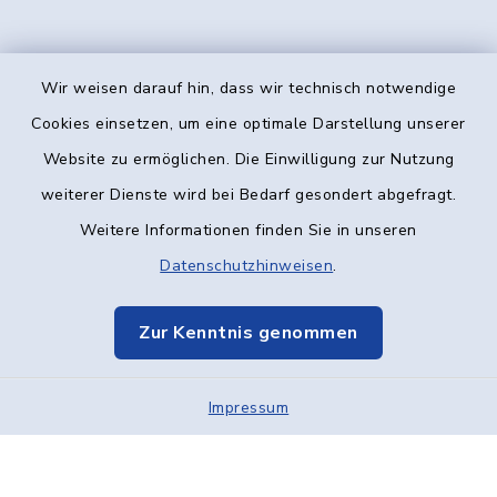
Wir weisen darauf hin, dass wir technisch notwendige
Kontakt
Cookies einsetzen, um eine optimale Darstellung unserer
Website zu ermöglichen. Die Einwilligung zur Nutzung
Barrierefreiheit
weiterer Dienste wird bei Bedarf gesondert abgefragt.
Weitere Informationen finden Sie in unseren
Datenschutz
Datenschutzhinweisen
.
Impressum
Zur Kenntnis genommen
Elektronische Kommunikation
Impressum
Sitemap
Cookie-Einstellungen