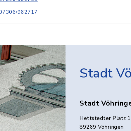
07306/962717
Stadt V
Stadt Vöhring
Hettstedter Platz 1
89269 Vöhringen