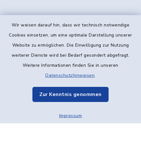
Wir weisen darauf hin, dass wir technisch notwendige
Kontakt
Cookies einsetzen, um eine optimale Darstellung unserer
Website zu ermöglichen. Die Einwilligung zur Nutzung
Barrierefreiheit
weiterer Dienste wird bei Bedarf gesondert abgefragt.
Weitere Informationen finden Sie in unseren
Datenschutz
Datenschutzhinweisen
.
Impressum
Zur Kenntnis genommen
Elektronische Kommunikation
Impressum
Sitemap
Cookie-Einstellungen