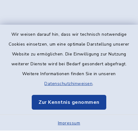
Wir weisen darauf hin, dass wir technisch notwendige
Kontakt
Cookies einsetzen, um eine optimale Darstellung unserer
Website zu ermöglichen. Die Einwilligung zur Nutzung
Barrierefreiheit
weiterer Dienste wird bei Bedarf gesondert abgefragt.
Weitere Informationen finden Sie in unseren
Datenschutz
Datenschutzhinweisen
.
Impressum
Zur Kenntnis genommen
Elektronische Kommunikation
Impressum
Sitemap