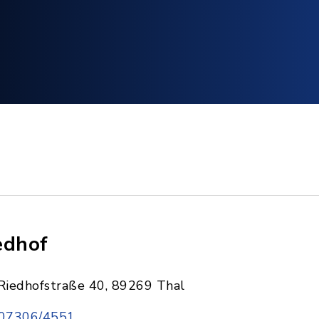
edhof
Riedhofstraße 40, 89269 Thal
07306/4551