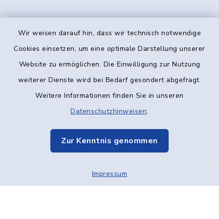
Wir weisen darauf hin, dass wir technisch notwendige
Kontakt
Cookies einsetzen, um eine optimale Darstellung unserer
Website zu ermöglichen. Die Einwilligung zur Nutzung
Barrierefreiheit
weiterer Dienste wird bei Bedarf gesondert abgefragt.
Weitere Informationen finden Sie in unseren
Datenschutz
Datenschutzhinweisen
.
Impressum
Zur Kenntnis genommen
Elektronische Kommunikation
Impressum
Sitemap
Cookie-Einstellungen