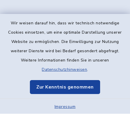
Wir weisen darauf hin, dass wir technisch notwendige
Kontakt
Cookies einsetzen, um eine optimale Darstellung unserer
Website zu ermöglichen. Die Einwilligung zur Nutzung
Barrierefreiheit
weiterer Dienste wird bei Bedarf gesondert abgefragt.
Weitere Informationen finden Sie in unseren
Datenschutz
Datenschutzhinweisen
.
Impressum
Zur Kenntnis genommen
Elektronische Kommunikation
Impressum
Sitemap
Cookie-Einstellungen