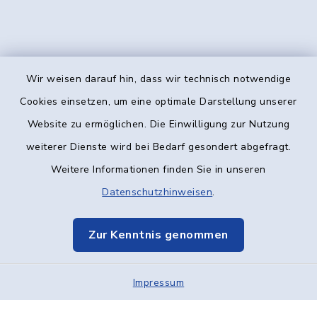
Wir weisen darauf hin, dass wir technisch notwendige
Kontakt
Cookies einsetzen, um eine optimale Darstellung unserer
Website zu ermöglichen. Die Einwilligung zur Nutzung
Barrierefreiheit
weiterer Dienste wird bei Bedarf gesondert abgefragt.
Weitere Informationen finden Sie in unseren
Datenschutz
Datenschutzhinweisen
.
Impressum
Zur Kenntnis genommen
Elektronische Kommunikation
Impressum
Sitemap