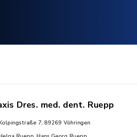
axis Dres. med. dent. Ruepp
Kolpingstraße 7, 89269 Vöhringen
Helga Ruepp, Hans Georg Ruepp