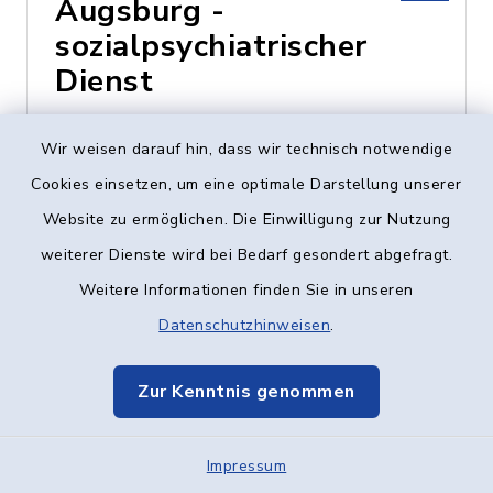
Augsburg -
sozialpsychiatrischer
Dienst
Heinz-Rühmann-Str. 7,
Wir weisen darauf hin, dass wir technisch notwendige
89231 Neu-Ulm
Cookies einsetzen, um eine optimale Darstellung unserer
Website zu ermöglichen. Die Einwilligung zur Nutzung
0731 - 73424
weiterer Dienste wird bei Bedarf gesondert abgefragt.
Weitere Informationen finden Sie in unseren
Datenschutzhinweisen
.
Caritas-Centrum
Vöhringen
Zur Kenntnis genommen
Vogelstraße 8, 89269
Impressum
Vöhringen