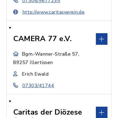
07306/9677235
http://www.caritasverein.de
CAMERA 77 e.V.
Bgm.-Wanner-Straße 57,
89257 Illertissen
Erich Ewald
07303/41744
Caritas der Diözese