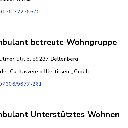
0176 32276670
bulant betreute Wohngruppe
Ulmer Str. 6, 89287 Bellenberg
der Caritasverein Illertissen gGmbh
07306/9677-261
bulant Unterstütztes Wohnen