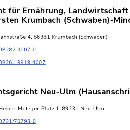
t für Ernährung, Landwirtschaft
rsten Krumbach (Schwaben)-Min
Jahnstraße 4, 86381 Krumbach (Schwaben)
08282 9007-0
08261 9919 4007
tsgericht Neu-Ulm (Hausanschri
Heiner-Metzger-Platz 1, 89231 Neu-Ulm
0731/70793-0