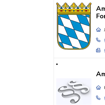
Am
Fo
Am