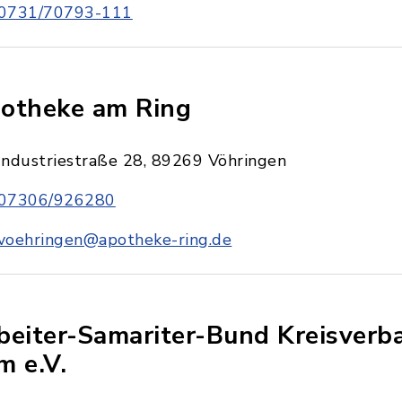
0731/70793-111
otheke am Ring
Industriestraße 28, 89269 Vöhringen
07306/926280
voehringen@apotheke-ring.de
beiter-Samariter-Bund Kreisverb
m e.V.