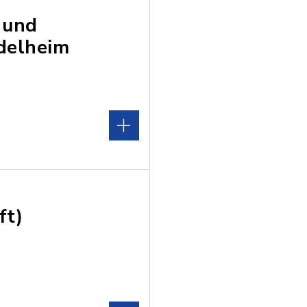
 und
delheim
ft)