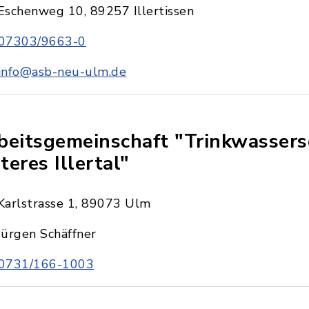
Eschenweg 10, 89257 Illertissen
07303/9663-0
info@asb-neu-ulm.de
beitsgemeinschaft "Trinkwassers
teres Illertal"
Karlstrasse 1, 89073 Ulm
Jürgen Schäffner
0731/166-1003