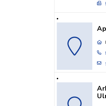
Ap
Ar
Ul