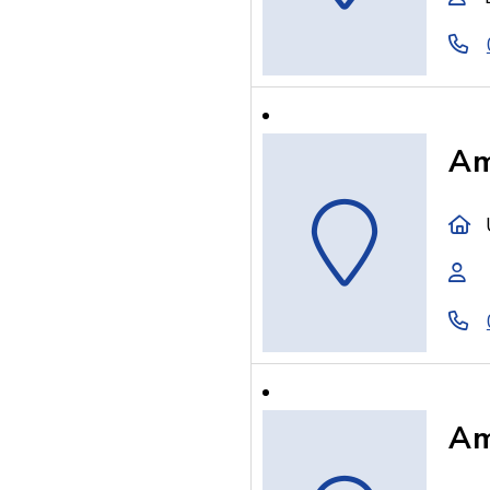
Am
Am