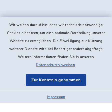
Wir weisen darauf hin, dass wir technisch notwendige
Kontakt
Cookies einsetzen, um eine optimale Darstellung unserer
Website zu ermöglichen. Die Einwilligung zur Nutzung
Barrierefreiheit
weiterer Dienste wird bei Bedarf gesondert abgefragt.
Weitere Informationen finden Sie in unseren
Datenschutz
Datenschutzhinweisen
.
Impressum
Zur Kenntnis genommen
Elektronische Kommunikation
Impressum
Sitemap
Cookie-Einstellungen