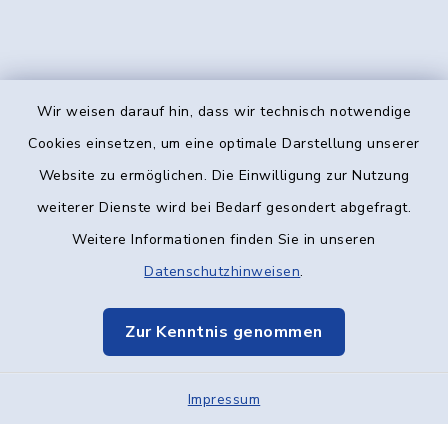
Wir weisen darauf hin, dass wir technisch notwendige
Kontakt
Cookies einsetzen, um eine optimale Darstellung unserer
Website zu ermöglichen. Die Einwilligung zur Nutzung
Barrierefreiheit
weiterer Dienste wird bei Bedarf gesondert abgefragt.
Weitere Informationen finden Sie in unseren
Datenschutz
Datenschutzhinweisen
.
Impressum
Zur Kenntnis genommen
Elektronische Kommunikation
Impressum
Sitemap