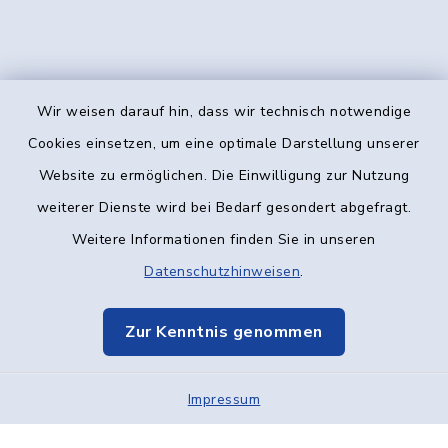
Wir weisen darauf hin, dass wir technisch notwendige
Kontakt
Cookies einsetzen, um eine optimale Darstellung unserer
Website zu ermöglichen. Die Einwilligung zur Nutzung
Barrierefreiheit
weiterer Dienste wird bei Bedarf gesondert abgefragt.
Weitere Informationen finden Sie in unseren
Datenschutz
Datenschutzhinweisen
.
Impressum
Zur Kenntnis genommen
Elektronische Kommunikation
Impressum
Sitemap