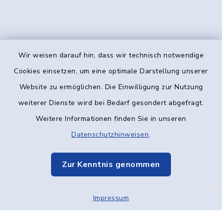
Wir weisen darauf hin, dass wir technisch notwendige
Kontakt
Cookies einsetzen, um eine optimale Darstellung unserer
Website zu ermöglichen. Die Einwilligung zur Nutzung
Barrierefreiheit
weiterer Dienste wird bei Bedarf gesondert abgefragt.
Weitere Informationen finden Sie in unseren
Datenschutz
Datenschutzhinweisen
.
Impressum
Zur Kenntnis genommen
Elektronische Kommunikation
Impressum
Sitemap