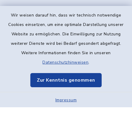
Wir weisen darauf hin, dass wir technisch notwendige
Kontakt
Cookies einsetzen, um eine optimale Darstellung unserer
Website zu ermöglichen. Die Einwilligung zur Nutzung
Barrierefreiheit
weiterer Dienste wird bei Bedarf gesondert abgefragt.
Weitere Informationen finden Sie in unseren
Datenschutz
Datenschutzhinweisen
.
Impressum
Zur Kenntnis genommen
Elektronische Kommunikation
Impressum
Sitemap
Cookie-Einstellungen