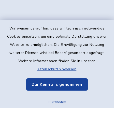
Wir weisen darauf hin, dass wir technisch notwendige
Kontakt
Cookies einsetzen, um eine optimale Darstellung unserer
Website zu ermöglichen. Die Einwilligung zur Nutzung
Barrierefreiheit
weiterer Dienste wird bei Bedarf gesondert abgefragt.
Weitere Informationen finden Sie in unseren
Datenschutz
Datenschutzhinweisen
.
Impressum
Zur Kenntnis genommen
Elektronische Kommunikation
Impressum
Sitemap