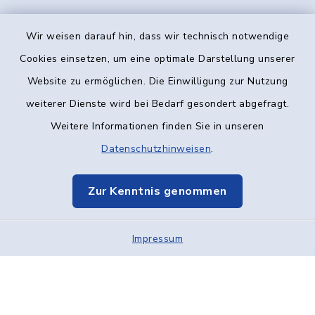
Wir weisen darauf hin, dass wir technisch notwendige
Kontakt
Cookies einsetzen, um eine optimale Darstellung unserer
Website zu ermöglichen. Die Einwilligung zur Nutzung
Barrierefreiheit
weiterer Dienste wird bei Bedarf gesondert abgefragt.
Weitere Informationen finden Sie in unseren
Datenschutz
Datenschutzhinweisen
.
Impressum
Zur Kenntnis genommen
Elektronische Kommunikation
Impressum
Sitemap
Cookie-Einstellungen