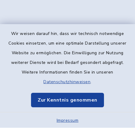
Wir weisen darauf hin, dass wir technisch notwendige
Kontakt
Cookies einsetzen, um eine optimale Darstellung unserer
Website zu ermöglichen. Die Einwilligung zur Nutzung
Barrierefreiheit
weiterer Dienste wird bei Bedarf gesondert abgefragt.
Weitere Informationen finden Sie in unseren
Datenschutz
Datenschutzhinweisen
.
Impressum
Zur Kenntnis genommen
Elektronische Kommunikation
Impressum
Sitemap