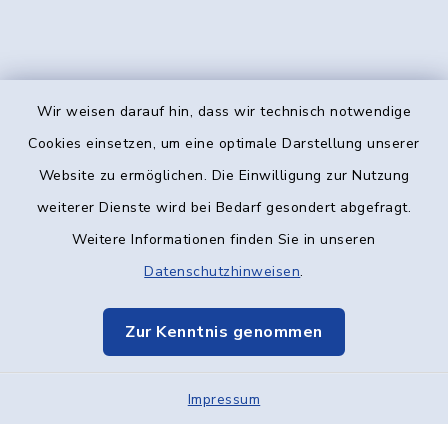
Wir weisen darauf hin, dass wir technisch notwendige
Kontakt
Cookies einsetzen, um eine optimale Darstellung unserer
Website zu ermöglichen. Die Einwilligung zur Nutzung
Barrierefreiheit
weiterer Dienste wird bei Bedarf gesondert abgefragt.
Weitere Informationen finden Sie in unseren
Datenschutz
Datenschutzhinweisen
.
Impressum
Zur Kenntnis genommen
Elektronische Kommunikation
Impressum
Sitemap