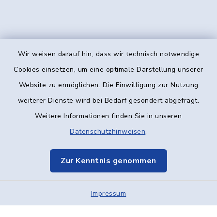
Wir weisen darauf hin, dass wir technisch notwendige
Kontakt
Cookies einsetzen, um eine optimale Darstellung unserer
Website zu ermöglichen. Die Einwilligung zur Nutzung
Barrierefreiheit
weiterer Dienste wird bei Bedarf gesondert abgefragt.
Weitere Informationen finden Sie in unseren
Datenschutz
Datenschutzhinweisen
.
Impressum
Zur Kenntnis genommen
Elektronische Kommunikation
Impressum
Sitemap