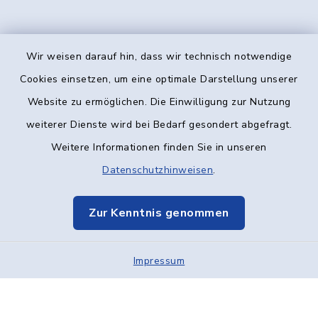
Wir weisen darauf hin, dass wir technisch notwendige
Kontakt
Cookies einsetzen, um eine optimale Darstellung unserer
Website zu ermöglichen. Die Einwilligung zur Nutzung
Barrierefreiheit
weiterer Dienste wird bei Bedarf gesondert abgefragt.
Weitere Informationen finden Sie in unseren
Datenschutz
Datenschutzhinweisen
.
Impressum
Zur Kenntnis genommen
Elektronische Kommunikation
Impressum
Sitemap
Cookie-Einstellungen