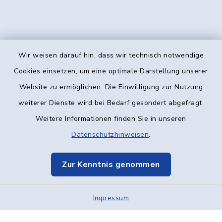
Wir weisen darauf hin, dass wir technisch notwendige
Kontakt
Cookies einsetzen, um eine optimale Darstellung unserer
Website zu ermöglichen. Die Einwilligung zur Nutzung
Barrierefreiheit
weiterer Dienste wird bei Bedarf gesondert abgefragt.
Weitere Informationen finden Sie in unseren
Datenschutz
Datenschutzhinweisen
.
Impressum
Zur Kenntnis genommen
Elektronische Kommunikation
Impressum
Sitemap