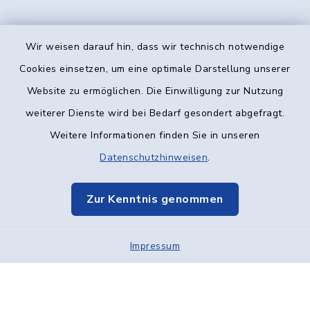
Wir weisen darauf hin, dass wir technisch notwendige
Kontakt
Cookies einsetzen, um eine optimale Darstellung unserer
Website zu ermöglichen. Die Einwilligung zur Nutzung
Barrierefreiheit
weiterer Dienste wird bei Bedarf gesondert abgefragt.
Weitere Informationen finden Sie in unseren
Datenschutz
Datenschutzhinweisen
.
Impressum
Zur Kenntnis genommen
Elektronische Kommunikation
Impressum
Sitemap
Cookie-Einstellungen