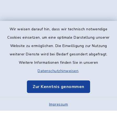
Wir weisen darauf hin, dass wir technisch notwendige
Kontakt
Cookies einsetzen, um eine optimale Darstellung unserer
Website zu ermöglichen. Die Einwilligung zur Nutzung
Barrierefreiheit
weiterer Dienste wird bei Bedarf gesondert abgefragt.
Weitere Informationen finden Sie in unseren
Datenschutz
Datenschutzhinweisen
.
Impressum
Zur Kenntnis genommen
Elektronische Kommunikation
Impressum
Sitemap