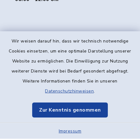
Wir weisen darauf hin, dass wir technisch notwendige
Kontakt
Cookies einsetzen, um eine optimale Darstellung unserer
Website zu ermöglichen. Die Einwilligung zur Nutzung
Barrierefreiheit
weiterer Dienste wird bei Bedarf gesondert abgefragt.
Weitere Informationen finden Sie in unseren
Datenschutz
Datenschutzhinweisen
.
Impressum
Zur Kenntnis genommen
Elektronische Kommunikation
Impressum
Sitemap