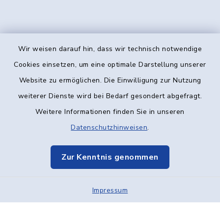
Wir weisen darauf hin, dass wir technisch notwendige
Kontakt
Cookies einsetzen, um eine optimale Darstellung unserer
Website zu ermöglichen. Die Einwilligung zur Nutzung
Barrierefreiheit
weiterer Dienste wird bei Bedarf gesondert abgefragt.
Weitere Informationen finden Sie in unseren
Datenschutz
Datenschutzhinweisen
.
Impressum
Zur Kenntnis genommen
Elektronische Kommunikation
Impressum
Sitemap
Cookie-Einstellungen