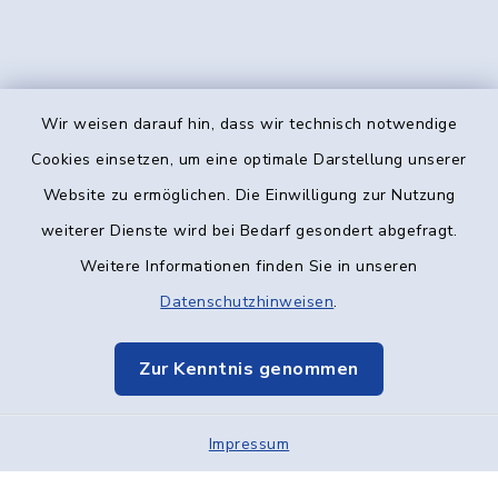
Wir weisen darauf hin, dass wir technisch notwendige
Kontakt
Cookies einsetzen, um eine optimale Darstellung unserer
Website zu ermöglichen. Die Einwilligung zur Nutzung
Barrierefreiheit
weiterer Dienste wird bei Bedarf gesondert abgefragt.
Weitere Informationen finden Sie in unseren
Datenschutz
Datenschutzhinweisen
.
Impressum
Zur Kenntnis genommen
Elektronische Kommunikation
Impressum
Sitemap