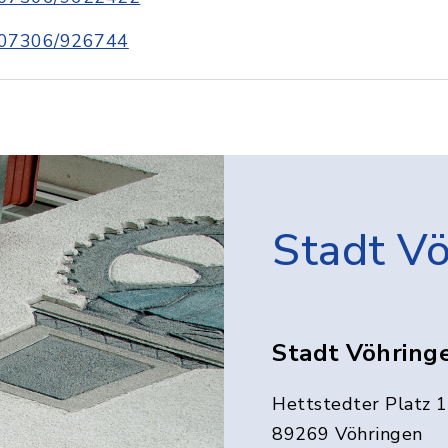
07306/926744
Stadt V
Stadt Vöhring
Hettstedter Platz 1
89269 Vöhringen