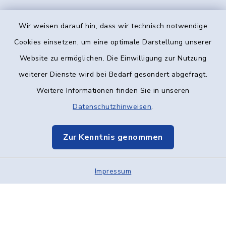
Wir weisen darauf hin, dass wir technisch notwendige
Kontakt
Cookies einsetzen, um eine optimale Darstellung unserer
Website zu ermöglichen. Die Einwilligung zur Nutzung
Barrierefreiheit
weiterer Dienste wird bei Bedarf gesondert abgefragt.
Weitere Informationen finden Sie in unseren
Datenschutz
Datenschutzhinweisen
.
Impressum
Zur Kenntnis genommen
Elektronische Kommunikation
Impressum
Sitemap
Cookie-Einstellungen