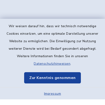
Wir weisen darauf hin, dass wir technisch notwendige
Kontakt
Cookies einsetzen, um eine optimale Darstellung unserer
Website zu ermöglichen. Die Einwilligung zur Nutzung
Barrierefreiheit
weiterer Dienste wird bei Bedarf gesondert abgefragt.
Weitere Informationen finden Sie in unseren
Datenschutz
Datenschutzhinweisen
.
Impressum
Zur Kenntnis genommen
Elektronische Kommunikation
Impressum
Sitemap