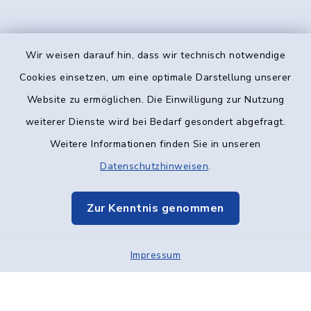
Wir weisen darauf hin, dass wir technisch notwendige
Kontakt
Cookies einsetzen, um eine optimale Darstellung unserer
Website zu ermöglichen. Die Einwilligung zur Nutzung
Barrierefreiheit
weiterer Dienste wird bei Bedarf gesondert abgefragt.
Weitere Informationen finden Sie in unseren
Datenschutz
Datenschutzhinweisen
.
Impressum
Zur Kenntnis genommen
Elektronische Kommunikation
Impressum
Sitemap
Cookie-Einstellungen