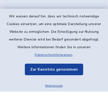
Wir weisen darauf hin, dass wir technisch notwendige
Kontakt
Cookies einsetzen, um eine optimale Darstellung unserer
Website zu ermöglichen. Die Einwilligung zur Nutzung
Barrierefreiheit
weiterer Dienste wird bei Bedarf gesondert abgefragt.
Weitere Informationen finden Sie in unseren
Datenschutz
Datenschutzhinweisen
.
Impressum
Zur Kenntnis genommen
Elektronische Kommunikation
Impressum
Sitemap
Cookie-Einstellungen