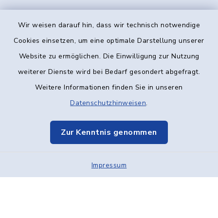
Wir weisen darauf hin, dass wir technisch notwendige
Kontakt
Cookies einsetzen, um eine optimale Darstellung unserer
Website zu ermöglichen. Die Einwilligung zur Nutzung
Barrierefreiheit
weiterer Dienste wird bei Bedarf gesondert abgefragt.
Weitere Informationen finden Sie in unseren
Datenschutz
Datenschutzhinweisen
.
Impressum
Zur Kenntnis genommen
Elektronische Kommunikation
Impressum
Sitemap
Cookie-Einstellungen