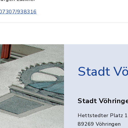
07307/938316
Stadt V
Stadt Vöhring
Hettstedter Platz 1
89269 Vöhringen