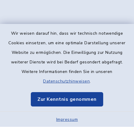
Wir weisen darauf hin, dass wir technisch notwendige
Kontakt
Cookies einsetzen, um eine optimale Darstellung unserer
Website zu ermöglichen. Die Einwilligung zur Nutzung
Barrierefreiheit
weiterer Dienste wird bei Bedarf gesondert abgefragt.
Weitere Informationen finden Sie in unseren
Datenschutz
Datenschutzhinweisen
.
Impressum
Zur Kenntnis genommen
Elektronische Kommunikation
Impressum
Sitemap