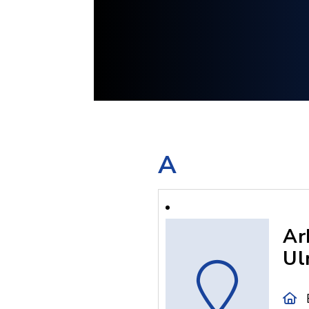
A
Ar
Ul