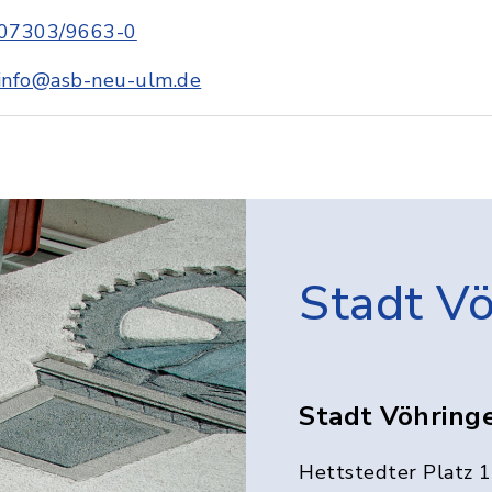
07303/9663-0
info@asb-neu-ulm.de
Stadt V
Stadt Vöhring
Hettstedter Platz 1