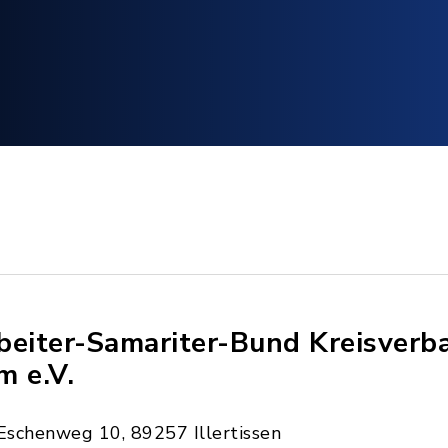
beiter-Samariter-Bund Kreisverb
m e.V.
Eschenweg 10, 89257 Illertissen