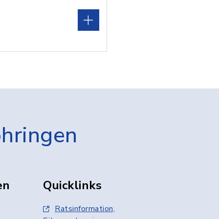
öhringen
en
Quicklinks
Ratsinformation,