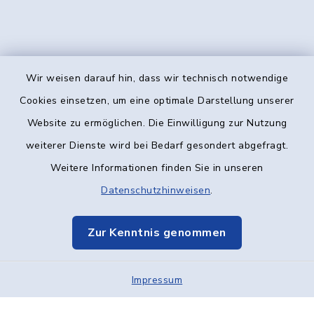
Wir weisen darauf hin, dass wir technisch notwendige
Kontakt
Cookies einsetzen, um eine optimale Darstellung unserer
Website zu ermöglichen. Die Einwilligung zur Nutzung
Barrierefreiheit
weiterer Dienste wird bei Bedarf gesondert abgefragt.
Weitere Informationen finden Sie in unseren
Datenschutz
Datenschutzhinweisen
.
Impressum
Zur Kenntnis genommen
Elektronische Kommunikation
Impressum
Sitemap