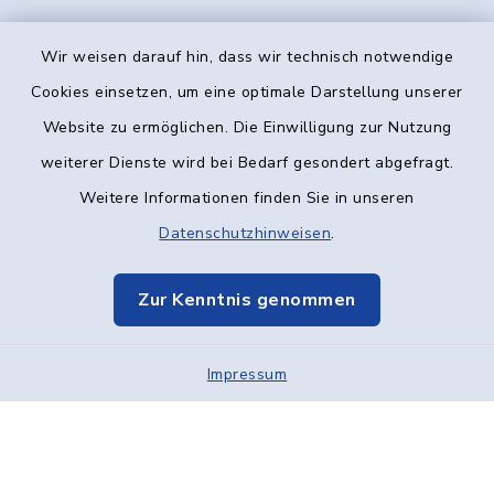
Wir weisen darauf hin, dass wir technisch notwendige
Kontakt
Cookies einsetzen, um eine optimale Darstellung unserer
Website zu ermöglichen. Die Einwilligung zur Nutzung
Barrierefreiheit
weiterer Dienste wird bei Bedarf gesondert abgefragt.
Weitere Informationen finden Sie in unseren
Datenschutz
Datenschutzhinweisen
.
Impressum
Zur Kenntnis genommen
Elektronische Kommunikation
Impressum
Sitemap
Cookie-Einstellungen