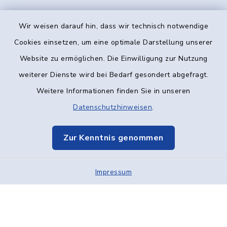
Wir weisen darauf hin, dass wir technisch notwendige
Kontakt
Cookies einsetzen, um eine optimale Darstellung unserer
Website zu ermöglichen. Die Einwilligung zur Nutzung
Barrierefreiheit
weiterer Dienste wird bei Bedarf gesondert abgefragt.
Weitere Informationen finden Sie in unseren
Datenschutz
Datenschutzhinweisen
.
Impressum
Zur Kenntnis genommen
Elektronische Kommunikation
Impressum
Sitemap
Cookie-Einstellungen