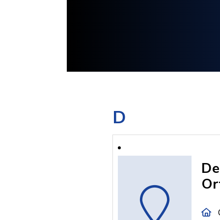
D
De
Or