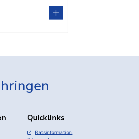
öhringen
en
Quicklinks
Ratsinformation,