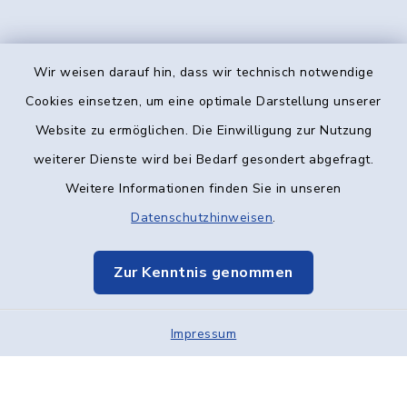
Wir weisen darauf hin, dass wir technisch notwendige
Kontakt
Cookies einsetzen, um eine optimale Darstellung unserer
Website zu ermöglichen. Die Einwilligung zur Nutzung
Barrierefreiheit
weiterer Dienste wird bei Bedarf gesondert abgefragt.
Weitere Informationen finden Sie in unseren
Datenschutz
Datenschutzhinweisen
.
Impressum
Zur Kenntnis genommen
Elektronische Kommunikation
Impressum
Sitemap
Cookie-Einstellungen