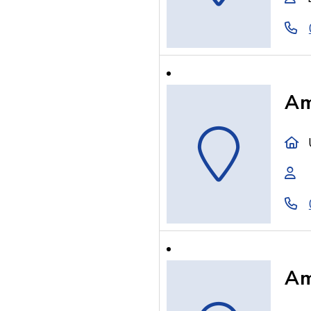
Am
Am