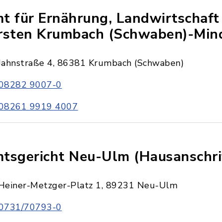
t für Ernährung, Landwirtschaft
rsten Krumbach (Schwaben)-Min
Jahnstraße 4, 86381 Krumbach (Schwaben)
08282 9007-0
08261 9919 4007
tsgericht Neu-Ulm (Hausanschri
Heiner-Metzger-Platz 1, 89231 Neu-Ulm
0731/70793-0