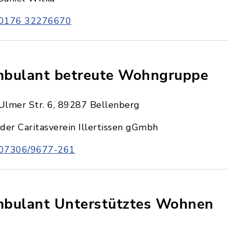
0176 32276670
bulant betreute Wohngruppe
Ulmer Str. 6, 89287 Bellenberg
der Caritasverein Illertissen gGmbh
07306/9677-261
bulant Unterstütztes Wohnen