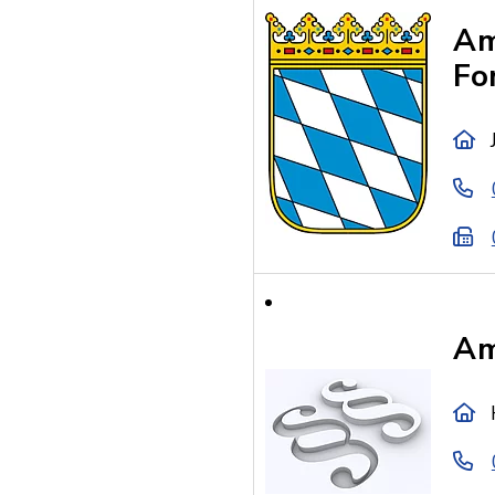
Am
Fo
Am