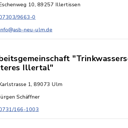
Eschenweg 10, 89257 Illertissen
07303/9663-0
info@asb-neu-ulm.de
beitsgemeinschaft "Trinkwassers
teres Illertal"
Karlstrasse 1, 89073 Ulm
Jürgen Schäffner
0731/166-1003