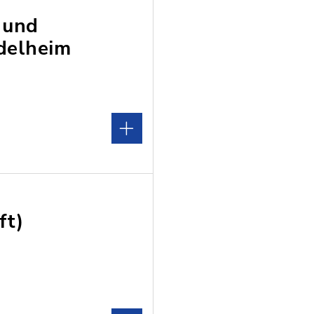
 und
delheim
ft)