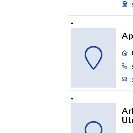
Ap
Ar
Ul