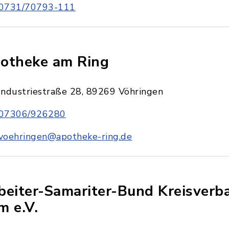
0731/70793-111
otheke am Ring
Industriestraße 28, 89269 Vöhringen
07306/926280
voehringen@apotheke-ring.de
beiter-Samariter-Bund Kreisverb
m e.V.