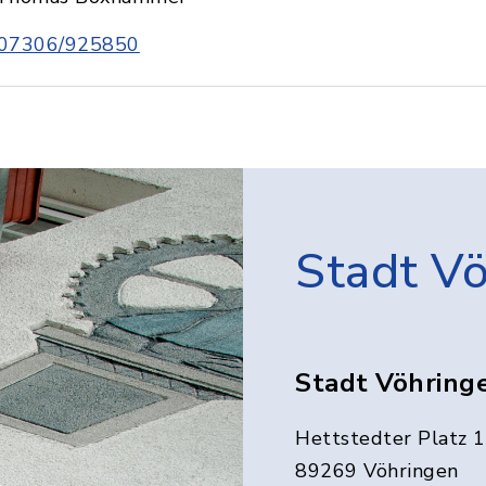
07306/925850
Stadt V
Stadt Vöhring
Hettstedter Platz 1
89269 Vöhringen