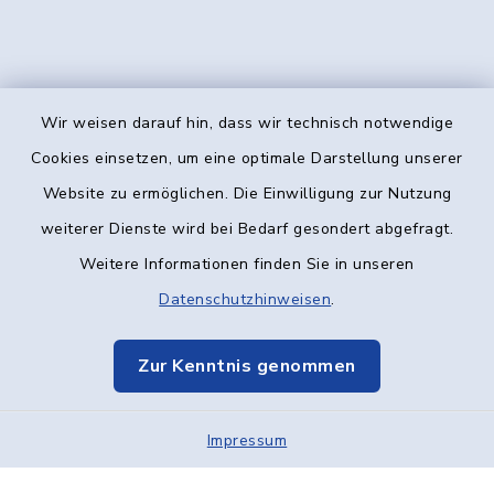
Wir weisen darauf hin, dass wir technisch notwendige
Kontakt
Cookies einsetzen, um eine optimale Darstellung unserer
Website zu ermöglichen. Die Einwilligung zur Nutzung
Barrierefreiheit
weiterer Dienste wird bei Bedarf gesondert abgefragt.
Weitere Informationen finden Sie in unseren
Datenschutz
Datenschutzhinweisen
.
Impressum
Zur Kenntnis genommen
Elektronische Kommunikation
Impressum
Sitemap