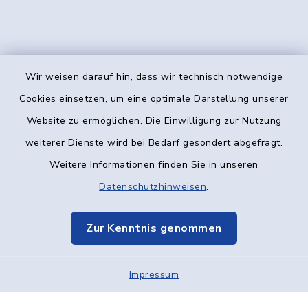
Wir weisen darauf hin, dass wir technisch notwendige
Kontakt
Cookies einsetzen, um eine optimale Darstellung unserer
Website zu ermöglichen. Die Einwilligung zur Nutzung
Barrierefreiheit
weiterer Dienste wird bei Bedarf gesondert abgefragt.
Weitere Informationen finden Sie in unseren
Datenschutz
Datenschutzhinweisen
.
Impressum
Zur Kenntnis genommen
Elektronische Kommunikation
Impressum
Sitemap