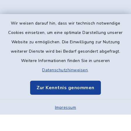
Wir weisen darauf hin, dass wir technisch notwendige
Kontakt
Cookies einsetzen, um eine optimale Darstellung unserer
Website zu ermöglichen. Die Einwilligung zur Nutzung
Barrierefreiheit
weiterer Dienste wird bei Bedarf gesondert abgefragt.
Weitere Informationen finden Sie in unseren
Datenschutz
Datenschutzhinweisen
.
Impressum
Zur Kenntnis genommen
Elektronische Kommunikation
Impressum
Sitemap
Cookie-Einstellungen