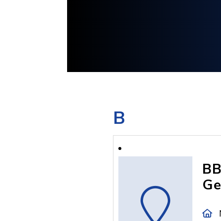
B
BB
Ge