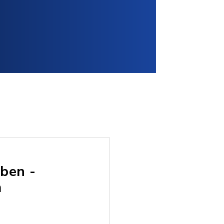
ben -
m