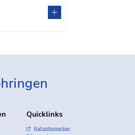
öhringen
en
Quicklinks
Ratsinformation,