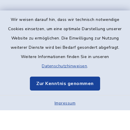
Wir weisen darauf hin, dass wir technisch notwendige
Kontakt
Cookies einsetzen, um eine optimale Darstellung unserer
Website zu ermöglichen. Die Einwilligung zur Nutzung
Barrierefreiheit
weiterer Dienste wird bei Bedarf gesondert abgefragt.
Weitere Informationen finden Sie in unseren
Datenschutz
Datenschutzhinweisen
.
Impressum
Zur Kenntnis genommen
Elektronische Kommunikation
Impressum
Sitemap
Cookie-Einstellungen