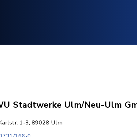
U Stadtwerke Ulm/Neu-Ulm G
Karlstr. 1-3, 89028 Ulm
0731/166-0